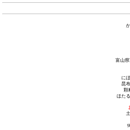
富山県
に
昆
顆
ほた